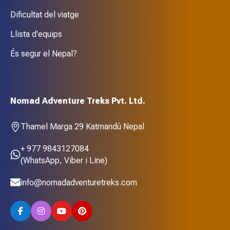
Dificultat del viatge
Llista d'equips
És segur el Nepal?
Nomad Adventure Treks Pvt. Ltd.
Thamel Marga 29 Katmandú Nepal
+ 977 9843127084
(WhatsApp, Viber i Line)
info@nomadadventuretreks.com